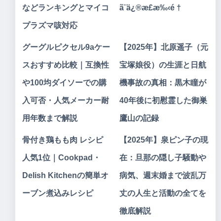
などランキングとマイコ
ã¨ä¿®æ£æ‰‹é †
プラズマ咳対応
グーグルピクセル9aケー
【2025年】北原遥子（元
スおすすめ比較｜互換性
宝塚娘役）の生涯と日航
や100均ダイソーでの購
機事故の真相：黒木瞳が
入可否・人気メーカー耐
40年後に初慰霊した御巣
用年数まで解説
鷹山の記録
骨付き鶏もも肉 レシピ
【2025年】泉ピン子の現
人気1位｜Cookpad・
在：旦那の隠し子騒動や
Delish Kitchenの簡単オ
病気、週末婚まで波乱万
ーブン煮込みレシピ
丈の人生と活動の全てを
徹底解説