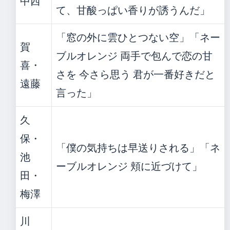
中西
て、甘酸っぱい香りが誘うんだ」
「窓の外に雲ひとつない空」「ネー
賀
ブルオレンジ 両手で包んで恋の甘
喜・
さを 今さら思う 君が一番好きだと
遠藤
言った」
久
保・
「僕の気持ちは早送りされる」「ネ
池
ーブルオレンジ 頬に近づけて」
田・
梅澤
川