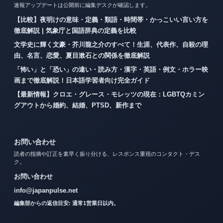
速報アップデートは公開前に編集デスクが確認します。
【比較】夜明けの意味・定義・類語・時間帯・かっこいい言い方を
徹底解説 | 気象庁と国語辞典の定義を比較
文学史に輝く文豪・芥川龍之介のすべて！生涯、代表作、自殺の理
由、名言、恋愛、夏目漱石との関係を徹底解説
「怖い」と「恐い」の違い・読み方・漢字・英語・例文・ホラー映
画まで徹底解説！日本語学習者向け完全ガイド
【最新情報】クロエ・グレース・モレッツの現在：LGBTQカミン
グアウトから婚約、結婚、PTSD、新作まで
お問い合わせ
読者の指摘や訂正を素早く振り分ける、レスポンス重視のコンタクト・デス
ク。
お問い合わせ
info@japanpulse.net
編集部からの返信目安: 通常1営業日以内。