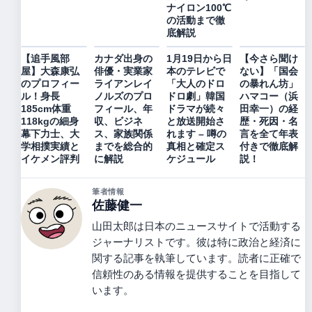
ナイロン100℃
の活動まで徹
底解説
【追手風部
カナダ出身の
1月19日から日
【今さら聞け
屋】大森康弘
俳優・実業家
本のテレビで
ない】「国会
のプロフィー
ライアンレイ
「大人のドロ
の暴れん坊」
ル！身長
ノルズのプロ
ドロ劇」韓国
ハマコー（浜
185cm体重
フィール、年
ドラマが続々
田幸一）の経
118kgの細身
収、ビジネ
と放送開始さ
歴・死因・名
幕下力士、大
ス、家族関係
れます – 噂の
言を全て年表
学相撲実績と
までを総合的
真相と確定ス
付きで徹底解
イケメン評判
に解説
ケジュール
説！
筆者情報
佐藤健一
山田太郎は日本のニュースサイトで活動する
ジャーナリストです。彼は特に政治と経済に
関する記事を執筆しています。読者に正確で
信頼性のある情報を提供することを目指して
います。