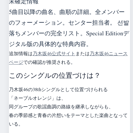
未確定情報
5曲目以降の曲名、曲順の詳細。全メンバー
のフォーメーション。センター担当者。 선발
落ちメンバーの完全リスト。Special Editionデ
ジタル版の具体的な特典内容。
追加情報は
乃木坂46公式サイト
または
乃木坂46ニュース
ページ
での確認が推奨される。
このシングルの位置づけは？
乃木坂46の38thシングルとして位置づけられる
「ネーブルオレンジ」は、
同グループの歌謡曲調の路線を継承しながらも、
春の季節感と青春の片想いをテーマとした楽曲となって
いる。