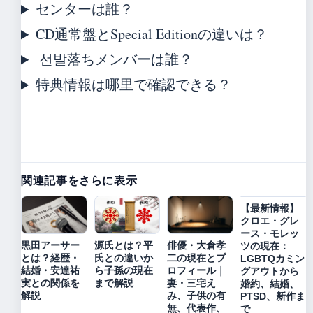
センターは誰？
CD通常盤とSpecial Editionの違いは？
선발落ちメンバーは誰？
特典情報は哪里で確認できる？
関連記事をさらに表示
【最新情報】
クロエ・グレ
ース・モレッ
黒田アーサー
源氏とは？平
俳優・大倉孝
ツの現在：
とは？経歴・
氏との違いか
二の現在とプ
LGBTQカミン
結婚・安達祐
ら子孫の現在
ロフィール｜
グアウトから
実との関係を
まで解説
妻・三宅え
婚約、結婚、
解説
み、子供の有
PTSD、新作ま
無、代表作、
で