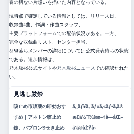
春の切ない片想いを描いた内容となっている。
現時点で確定している情報としては、リリース日、
収録曲4曲、作詞・作曲スタッフ、
主要プラットフォームでの配信状況がある。一方、
完全な収録曲リスト、センター担当、
선발落ちメンバーの詳細については公式発表待ちの状態
である。追加情報は、
乃木坂46公式サイトや
乃木坂46ニュース
での確認たれた
い。
見逃し厳禁
咳止め市販薬の即効おす
ã‚¸ãƒ¥ã‚¨ãƒ«ã‚«ãƒ•ã‚ã®
すめ｜アネトン咳止め
æ£ä½“ï¼šæ–‡å—åŒ–
錠、パブロンSせき止め
ã‘ã®åŽŸå›