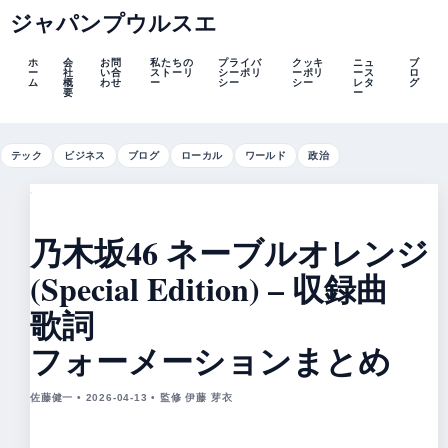
ジャパンプウルスエ
ホ
会
お問
私たちの
プライバ
クッキ
ニュ
ブ
ー
社
い合
ストーリ
シーポリ
ーポリ
ース
ロ
ム
概
わせ
ー
シー
シー
レタ
グ
要
ー
テック
ビジネス
ブログ
ローカル
ワールド
政治
乃木坂46 ネーブルオレンジ
(Special Edition) – 収録曲
歌詞
フォーメーションまとめ
佐藤健一 • 2026-04-13 • 監修 伊藤 芽衣