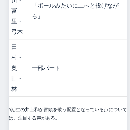
川・
「ボールみたいに上へと投げなが
冨
ら」
里・
弓木
田
村・
奥
一部パート
田・
林
5期生の井上和が冒頭を歌う配置となっている点について
は、注目する声がある。